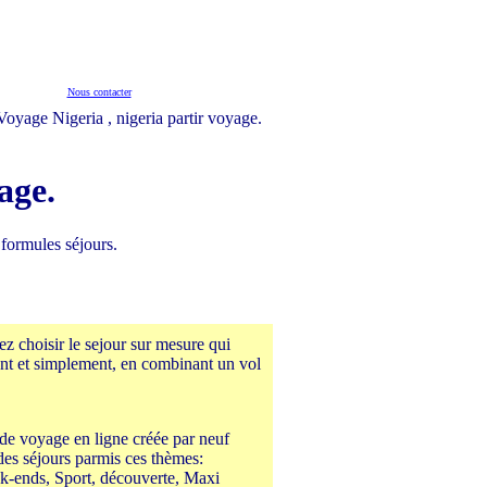
Nous contacter
age.
 formules séjours.
z choisir le sejour sur mesure qui
nt et simplement, en combinant un vol
 de voyage en ligne créée par neuf
des séjours parmis ces thèmes:
k-ends, Sport, découverte, Maxi