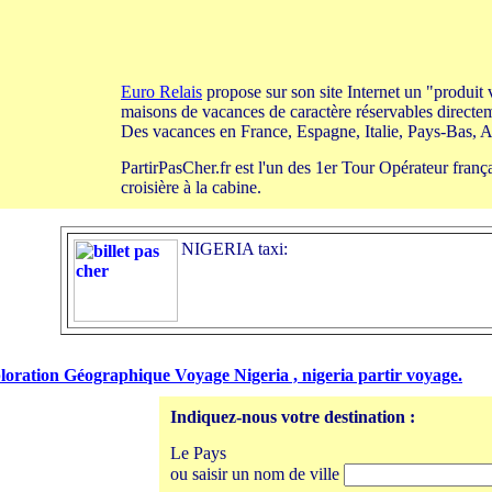
Euro Relais
propose sur son site Internet un "produit v
maisons de vacances de caractère réservables directem
Des vacances en France, Espagne, Italie, Pays-Bas, An
PartirPasCher.fr est l'un des 1er Tour Opérateur frança
croisière à la cabine.
NIGERIA taxi:
loration Géographique Voyage Nigeria , nigeria partir voyage.
Indiquez-nous votre destination :
Le Pays
ou saisir un nom de ville