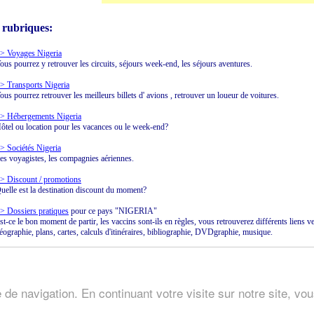
 rubriques:
> Voyages Nigeria
ous pourrez y retrouver les circuits, séjours week-end, les séjours aventures.
> Transports Nigeria
ous pourrez retrouver les meilleurs billets d' avions , retrouver un loueur de voitures.
> Hébergements Nigeria
ôtel ou location pour les vacances ou le week-end?
> Sociétés Nigeria
es voyagistes, les compagnies aériennes.
> Discount / promotions
uelle est la destination discount du moment?
> Dossiers pratiques
pour ce pays "NIGERIA"
st-ce le bon moment de partir, les vaccins sont-ils en règles, vous retrouverez différents liens v
éographie, plans, cartes, calculs d'itinéraires, bibliographie, DVDgraphie, musique.
Voyage Nigeria , nigeria partir voyage.
 de navigation. En continuant votre visite sur notre site, vo