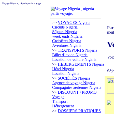
Voyage Nigeria , nigeria partir voyage.
>>
VOYAGES Nigeria
Circuits Nigeria
Par
Séjours Nigeria
meil
week-ends Nigeria
Croisières Nigeria
Vo
Aventures Nigeria
>>
TRANSPORTS Nigeria
Billet d' avion Nigeria
Voic
Location de voiture Nigeria
>>
HÉBERGEMENTS Nigeria
Hôtel Nigeria
Séj
Location Nigeria
>>
SOCIÉTÉS Nigeria
Agence de voyage Nigeria
Compagnies aériennes Nigeria
>>
DISCOUNT / PROMO
Voyage
Transport
Hébergement
>>
DOSSIERS PRATIQUES