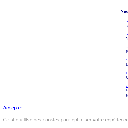
Nos
>
V
>
V
>
H
>
L
>
Q
>
E
g
Accepter
Ce site utilise des cookies pour optimiser votre expérience