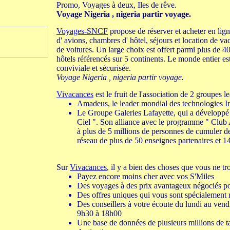
Promo, Voyages à deux, Iles de rêve.
Voyage Nigeria , nigeria partir voyage.
Voyages-SNCF
propose de réserver et acheter en ligne 
d' avions, chambres d' hôtel, séjours et location de va
de voitures. Un large choix est offert parmi plus de 
hôtels référencés sur 5 continents. Le monde entier es
conviviale et sécurisée.
Voyage Nigeria , nigeria partir voyage.
Vivacances
est le fruit de l'association de 2 groupes l
Amadeus, le leader mondial des technologies In
Le Groupe Galeries Lafayette, qui a développé 
Ciel ". Son alliance avec le programme " Club
à plus de 5 millions de personnes de cumuler de
réseau de plus de 50 enseignes partenaires et 1
Sur
Vivacances
, il y a bien des choses que vous ne tro
Payez encore moins cher avec vos S'Miles
Des voyages à des prix avantageux négociés p
Des offres uniques qui vous sont spécialement 
Des conseillers à votre écoute du lundi au vend
9h30 à 18h00
Une base de données de plusieurs millions de ta